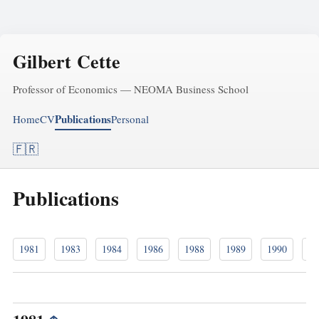
Gilbert Cette
Professor of Economics — NEOMA Business School
Publications
Home
CV
Personal
🇫🇷
Publications
1981
1983
1984
1986
1988
1989
1990
19